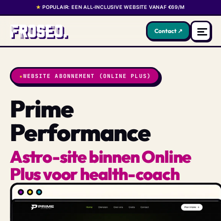
★
POPULAIR: EEN ALL-INCLUSIVE WEBSITE VANAF €69/M
Contact ↗
★
WEBSITE ABONNEMENT (ONLINE PLUS)
Prime
Performance
Astro-site binnen Online
Plus voor health-coach