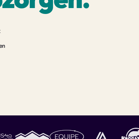
t
pen