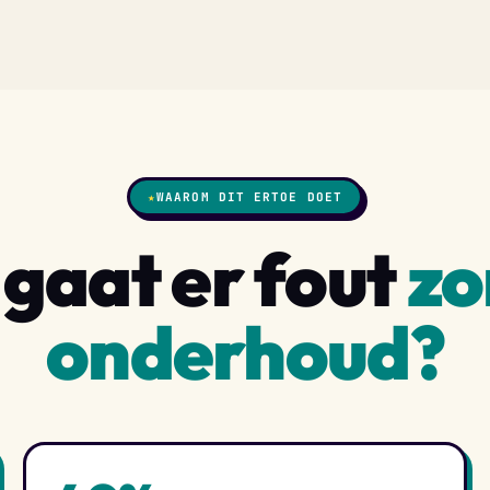
★
WAAROM DIT ERTOE DOET
gaat er fout
zo
onderhoud?