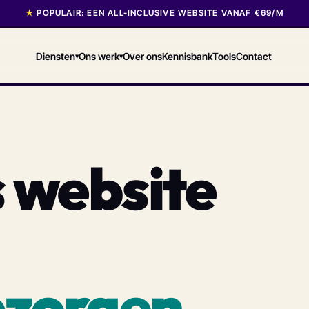
★
POPULAIR: EEN ALL-INCLUSIVE WEBSITE VANAF €69/M
Diensten
Ons werk
Over ons
Kennisbank
Tools
Contact
▾
▾
 website
d
pzorgen.