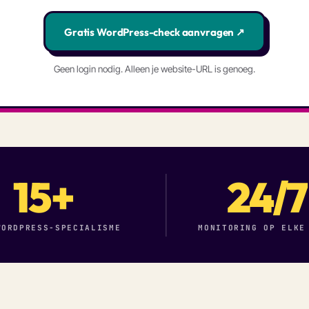
Gratis WordPress-check aanvragen ↗
Geen login nodig. Alleen je website-URL is genoeg.
15+
24/7
WORDPRESS-SPECIALISME
MONITORING OP ELKE