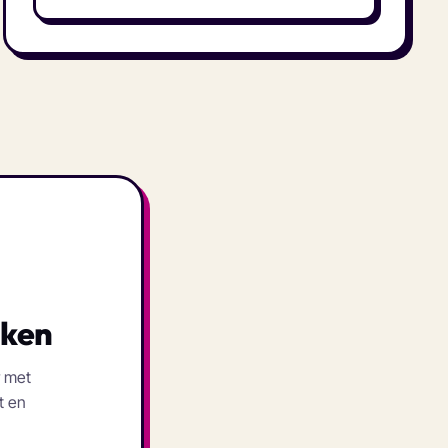
cken
r met
t en