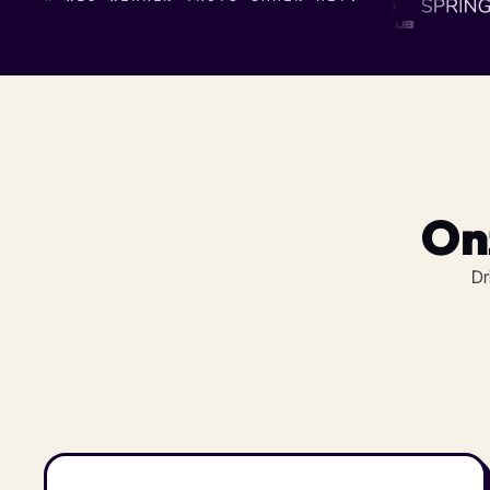
On
Dr