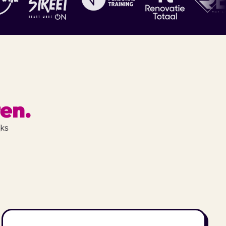
en.
jks