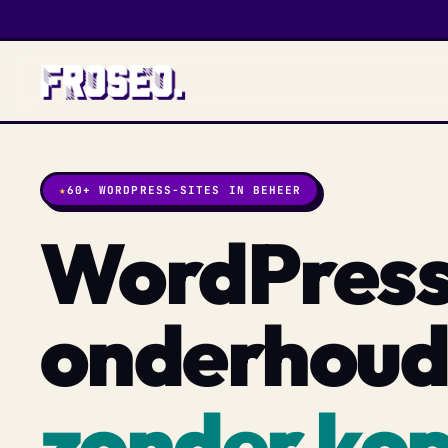
★
60+ WORDPRESS-SITES IN BEHEER
WordPress
onderhou
zonder ko