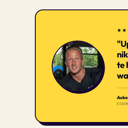
★★
"Up
ni
te 
wa
Auke 
EIGE