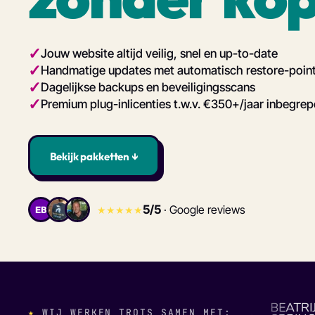
Jouw website altijd veilig, snel en up-to-date
Handmatige updates met automatisch restore-poin
Dagelijkse backups en beveiligingsscans
Premium plug-inlicenties t.w.v. €350+/jaar inbegre
Bekijk pakketten ↓
5/5
· Google reviews
★★★★★
EB
★
WIJ WERKEN TROTS SAMEN MET: