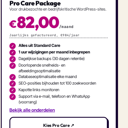
Pro Care Package
Voor drukbezochte en bedrijfskritische WordPress-sites.
82,00
€
/maand
Jaarlijks gefactureerd, €984/jaar
Alles uit Standard Care
✓
1 uur wijzigingen per maand inbegrepen
✓
Dagelijkse backups (30 dagen retentie)
✓
Doorlopende snelheids- en
✓
afbeeldingsoptimalisatie
Databaseoptimalisatie elke maand
✓
SEO-posities bijhouden tot 100 zoekwoorden
✓
Kapotte links monitoren
✓
Support via e-mail, telefoon en WhatsApp
✓
(voorrang)
Bekijk alle onderdelen
Kies Pro Care ↗