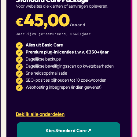
Voor websites die klanten of aanvragen opleveren.
45,00
€
/maand
Jaarlijks gefactureerd, €540/jaar
Alles uit Basic Care
✓
Premium plug-inlicenties t.w.v. €350+/jaar
✓
Dagelijkse backups
✓
Dagelijkse beveiligingsscan op kwetsbaarheden
✓
Snelheidsoptimalisatie
✓
SEO-posities bijhouden tot 10 zoekwoorden
✓
Webhosting inbegrepen (indien gewenst)
✓
Bekijk alle onderdelen
Kies Standard Care ↗