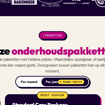
★
PAKKETTEN
ze
onderhoudspakkett
ie pakketten met heldere prijzen. Maandelijks opzegbaar, of jaarli
met één maand gratis. Doorgroeien tussen pakketten kan op elk
moment.
Per maand
Per jaar
1 MAAND GRATIS
MEEST GEKOZEN
Standard Care Package