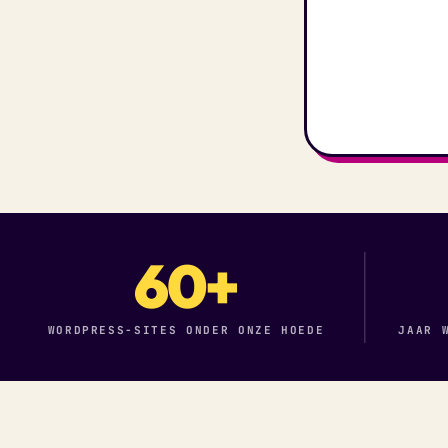
60+
WORDPRESS-SITES ONDER ONZE HOEDE
JAAR 