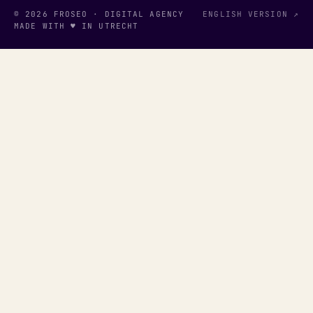
© 2026 FROSEO · DIGITAL AGENCY
ENGLISH VERSION ↗
MADE WITH ♥ IN UTRECHT