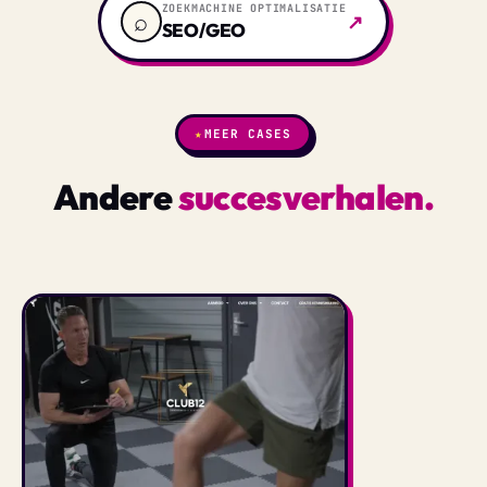
ZOEKMACHINE OPTIMALISATIE
⌕
↗
SEO/GEO
★
MEER CASES
Andere
succesverhalen.