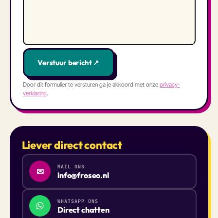
Verstuur bericht ↗
Door dit formulier te versturen ga je akkoord met onze
privacy­
verklaring
.
Liever direct contact
MAIL ONS
✉
info@froseo.nl
WHATSAPP ONS
Direct chatten