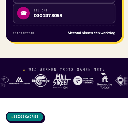
BEL ONS
☎
030 237 8053
Meestal binnen één werkdag
REACTIETIJD
★
WIJ WERKEN TROTS SAMEN MET:
★
BEZOEKADRES