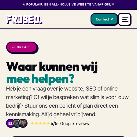
★
POPULAIR: EEN ALL-INCLUSIVE WEBSITE VANAF €69/M
Contact ↗
★
CONTACT
Waar kunnen wij
mee helpen?
Heb je een vraag over je website, SEO of online
marketing? Of wil je bespreken wat slim is voor jouw
bedrijf? Stuur ons een bericht of plan direct een
kennismaking. Altijd geheel vrijblijvend.
5/5
★★★★★
· Google reviews
EB