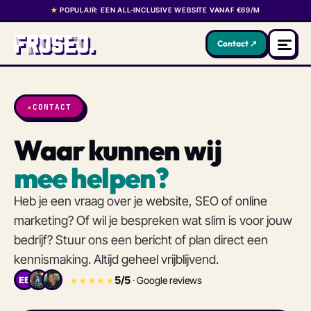
★
POPULAIR: EEN ALL-INCLUSIVE WEBSITE VANAF €69/M
Contact ↗
★
CONTACT
Waar kunnen wij
mee helpen?
Heb je een vraag over je website, SEO of online
marketing? Of wil je bespreken wat slim is voor jouw
bedrijf? Stuur ons een bericht of plan direct een
kennismaking. Altijd geheel vrijblijvend.
5/5
★★★★★
· Google reviews
EB