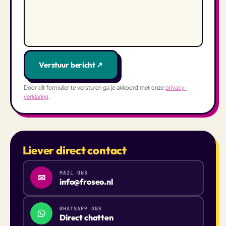
Verstuur bericht ↗
Door dit formulier te versturen ga je akkoord met onze
privacy­
verklaring
.
Liever direct contact
MAIL ONS
✉
info@froseo.nl
WHATSAPP ONS
Direct chatten