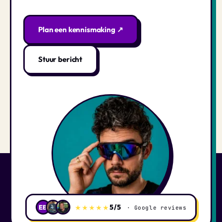
Plan een kennismaking ↗
Stuur bericht
5/5
★★★★★
EB
· Google reviews