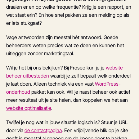
draaien er en op welke frequentie? Krijg je een rapport, en
wat staat erin? En hoe snel pakken ze een melding op als
er iets stukgaat?
Vage antwoorden zijn meestal hét antwoord. Goede
beheerders weten precies wat ze doen en kunnen het
uitleggen zonder marketingtaal.
Wil je het bij ons bekijken? Bij Froseo kun je je
website
beheer uitbesteden
waarbij je zelf bepaalt welk onderdeel
je laat doen. Alleen techniek via een vast
WordPress-
onderhoud
pakket kan ook. Wil je naast beheer ook actief
meer resultaat uit je site halen, dan koppelen we het aan
website optimalisatie
.
Twijfel je nog wat in jouw situatie logisch is? Stuur je URL
door via
de contactpagina
. Een vrijblijvende blik op je site
geeft je meestal al genoeg om de knoop door te hakken.