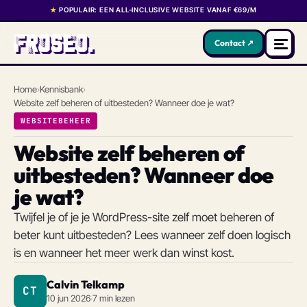
★
POPULAIR: EEN ALL-INCLUSIVE WEBSITE VANAF €69/M
Contact ↗
Home
›
Kennisbank
›
Website zelf beheren of uitbesteden? Wanneer doe je wat?
WEBSITEBEHEER
Website zelf beheren of
uitbesteden? Wanneer doe
je wat?
Twijfel je of je je WordPress-site zelf moet beheren of
beter kunt uitbesteden? Lees wanneer zelf doen logisch
is en wanneer het meer werk dan winst kost.
Calvin Telkamp
CT
10 jun 2026
·
7 min lezen