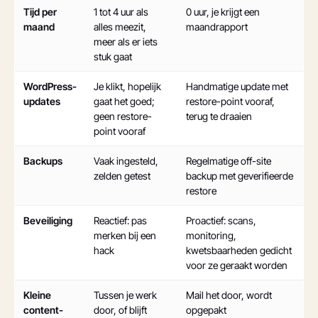
Tijd per
1 tot 4 uur als
0 uur, je krijgt een
maand
alles meezit,
maandrapport
meer als er iets
stuk gaat
WordPress-
Je klikt, hopelijk
Handmatige update met
updates
gaat het goed;
restore-point vooraf,
geen restore-
terug te draaien
point vooraf
Backups
Vaak ingesteld,
Regelmatige off-site
zelden getest
backup met geverifieerde
restore
Beveiliging
Reactief: pas
Proactief: scans,
merken bij een
monitoring,
hack
kwetsbaarheden gedicht
voor ze geraakt worden
Kleine
Tussen je werk
Mail het door, wordt
content-
door, of blijft
opgepakt